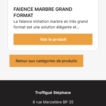
FAIENCE MARBRE GRAND
FORMAT
La faïence imitation marbre en très grand
format est une solution élégante et
moderne pour habiller les murs d’un
intérieur. Elle permet de marier l'aspect
Voir le produit
raffiné du marbre avec la durabilité et
l'entretien plus facile de la faïence. Ce type
de revêtement est particulièrement
Retour aux catégories de produits
apprécié dans les espaces tels que les
salons, les cuisines et les salles de bains, où
l'on recherche une finition haut de gamme
et sophistiquée.
Troffigué Stéphane
8 rue Marzelière BP 35