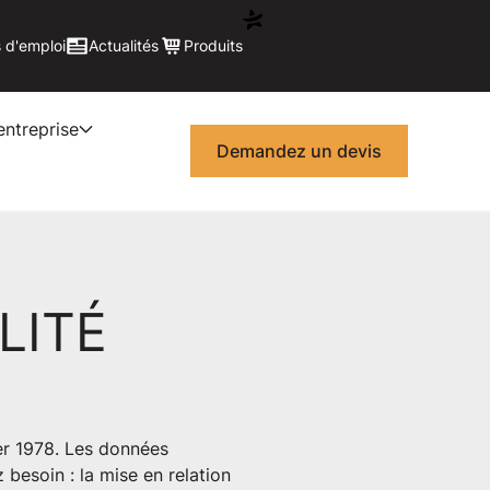
4,7
 d'emploi
Actualités
Produits
| 242 avis contrôlés
entreprise
Demandez un devis
LITÉ
ier 1978. Les données
besoin : la mise en relation