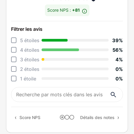
Score NPS :
+81
Filtrer les avis
Déta
5 étoiles
39%
Rela
4 étoiles
56%
Cons
3 étoiles
4%
Qual
2 étoiles
0%
Suiv
1 étoile
0%
Rapp
Rec
Score NPS
Détails des notes