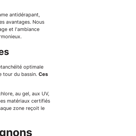
rame antidérapant,
 ses avantages. Nous
sage et l'ambiance
rmonieux.
les
 étanchéité optimale
le tour du bassin.
Ces
hlore, au gel, aux UV,
es matériaux certifiés
haque zone reçoit le
agnons