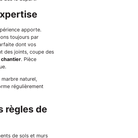
expertise
xpérience apporte.
çons toujours par
arfaite dont vos
t des joints, coupe des
 chantier
. Pièce
ue.
 marbre naturel,
orme régulièrement
s règles de
ments de sols et murs