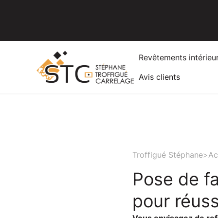
Revêtements intérieu
Avis clients
Troffigué Stéphane
>
Ac
Pose de f
pour réuss