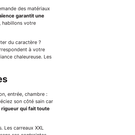
e demande des matériaux
aïence garantit une
, habillons votre
ter du caractère ?
orrespondent à votre
iance chaleureuse. Les
es
lon, entrée, chambre :
réciez son côté sain car
igueur qui fait toute
s. Les carreaux XXL