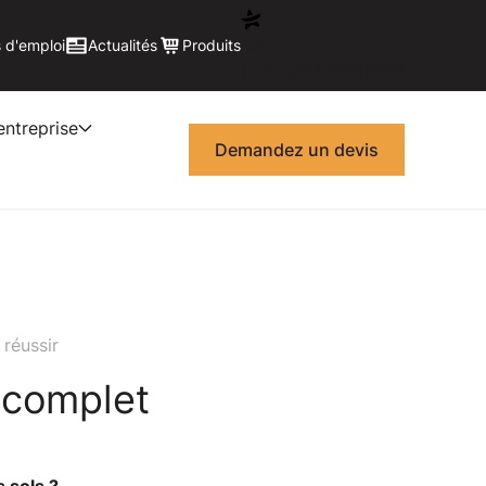
4,7
 d'emploi
Actualités
Produits
| 242 avis contrôlés
entreprise
Demandez un devis
réussir
 complet