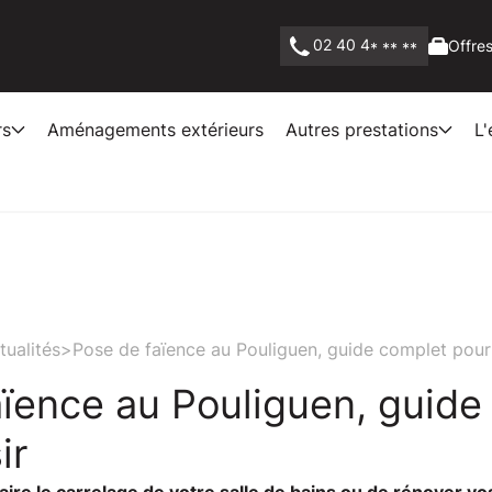
02 40 4
Offres
* ** **
rs
Aménagements extérieurs
Autres prestations
L'
tualités
>
Pose de faïence au Pouliguen, guide complet pour 
aïence au Pouliguen, guide
ir