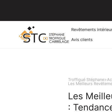
Revêtements intérieu
Avis clients
Troffigué Stéphane
>
Ac
Les Meilleurs Revêteme
Les Meill
: Tendance