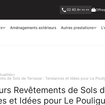
02 40 4
Offres
* ** **
rs
Aménagements extérieurs
Autres prestations
L'
tualités
>
nts de Sols de Terrasse : Tendances et Idées pour Le Poul
eurs Revêtements de Sols d
s et Idées pour Le Poulig