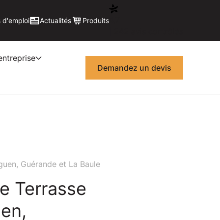
4,7
 d'emploi
Actualités
Produits
| 242 avis contrôlés
entreprise
Demandez un devis
iguen, Guérande et La Baule
e Terrasse
uen,