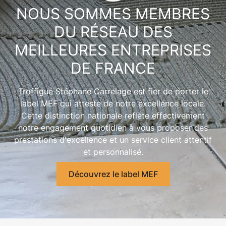
NOUS SOMMES MEMBRES
DU RÉSEAU DES
MEILLEURES ENTREPRISES
DE FRANCE
Troffigué Stéphane Carrelage est fier de porter le
label MEF
qui atteste de notre excellence locale.
Cette distinction nationale reflète effectivement
notre engagement quotidien à vous proposer des
prestations d'excellence et un service client attentif
et personnalisé.
Découvrez le label MEF